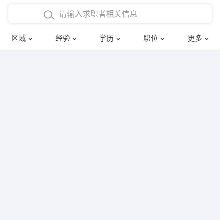
在校学生工作经验
本科
行政后勤
建筑装潢
确定
区域
经验
学历
职位
更多
三年以上工作经验
硕士
销售岗位
教师
四年以上工作经验
博士
文员
护士
五年以上工作经验
财务会计
传单派发
十年以上工作经验
超市零售
促销导购
网络IT
保健按摩
快递员
前台接待
收银员
技术员/工程师
水电/机修
部门经理