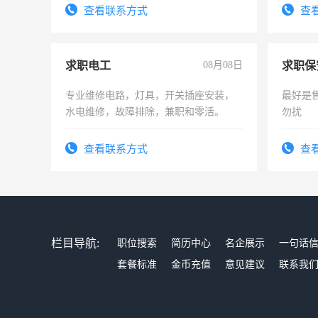
勤快的四五十，每天挣零花钱没问题！
号同微
查看联系方式
查
求职电工
08月08日
求职保
专业维修电路，灯具，开关插座安装，
最好是
水电维修，故障排除，兼职和零活。
勿扰
查看联系方式
查
栏目导航:
职位搜索
简历中心
名企展示
一句话
套餐标准
金币充值
意见建议
联系我