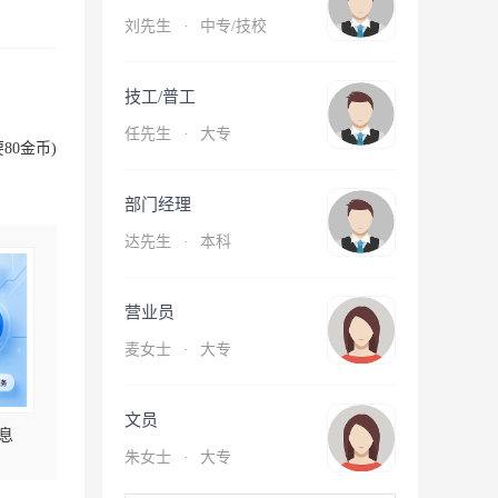
刘先生
·
中专/技校
技工/普工
任先生
·
大专
80金币)
部门经理
达先生
·
本科
营业员
麦女士
·
大专
文员
息
朱女士
·
大专