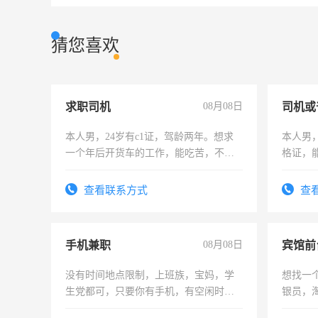
猜您喜欢
求职司机
08月08日
司机或
本人男，24岁有c1证，驾龄两年。想求
本人男，
一个年后开货车的工作，能吃苦，不怕
格证，
加班。
实，需
查看联系方式
查
手机兼职
08月08日
没有时间地点限制，上班族，宝妈，学
想找一
生党都可，只要你有手机，有空闲时
银员，
间，一单一结，一天二三十不成问题，
工，麻