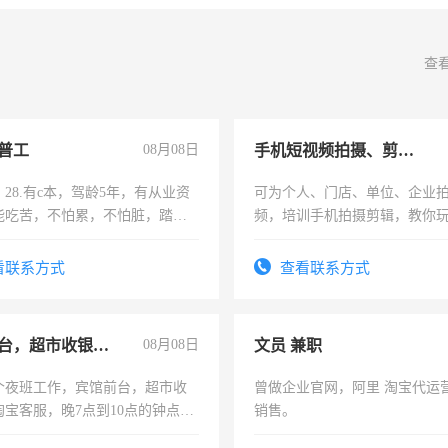
查
普工
08月08日
手机短视频拍摄、剪辑、抖音快手
28.有c本，驾龄5年，有从业资
可为个人、门店、单位、企业
能吃苦，不怕累，不怕脏，踏
频，培训手机拍摄剪辑，教你
求稳定工作一份，保险不干
可为个人、门店、单位、企业
频，培训手机拍摄剪辑，教你
看联系方式
查看联系方式
音！你也可以成为拍摄达人！
成为拍摄达人！
宾馆前台，超市收银员，淘宝客服
08月08日
文员 兼职
个夜班工作，宾馆前台，超市收
曾做企业官网，阿里 淘宝代运
淘宝客服，晚7点到10点的钟点
销售。
烦看到的老板加我微信聊，手机